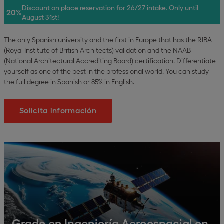
Discount on place reservation for 26/27 intake. Only until
20%
August 31st!
The only Spanish university and the first in Europe that has the RIBA
(Royal Institute of British Architects) validation and the NAAB
(National Architectural Accrediting Board) certification. Differentiate
yourself as one of the best in the professional world. You can study
the full degree in Spanish or 85% in English.
Solicita información
Grado en Ingeniería Aeroespacial en